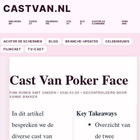
CASTVAN.NL
NIEUWSBR
CONTA
CELEBNIEU
STA
BLO
ACHTER DE
OVER
IEF
CT
WS
RT
G
SCHERMEN
ONS
ACHTER DE SCHERMEN
BLOG
BRANCHE-UPDATES
CELEBNIEUWS
FILMCAST
TV-CAST
Cast Van Poker Face
FINN RUBEN SMIT JANSEN • 2026-01-30 • GECONTROLEERD DOOR
SANNE BAKKER
Key Takeaways
In dit artikel
bespreken we de
Overzicht van
diverse cast van
de twee