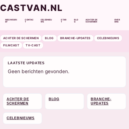
CASTVAN.NL
NIEUWSBRI
CONTAC
CELEBNIEU
STAR
BLO
ACHTER DE
OVER
EF
T
WS
T
G
SCHERMEN
ONS
ACHTER DE SCHERMEN
BLOG
BRANCHE-UPDATES
CELEBNIEUWS
FILMCAST
TV-CAST
LAATSTE UPDATES
Geen berichten gevonden.
ACHTER DE
BLOG
BRANCHE-
SCHERMEN
UPDATES
CELEBNIEUWS