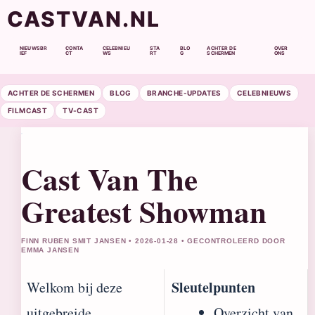
CASTVAN.NL
NIEUWSBR
CONTA
CELEBNIEU
STA
BLO
ACHTER DE
OVER
IEF
CT
WS
RT
G
SCHERMEN
ONS
ACHTER DE SCHERMEN
BLOG
BRANCHE-UPDATES
CELEBNIEUWS
FILMCAST
TV-CAST
Cast Van The
Greatest Showman
FINN RUBEN SMIT JANSEN • 2026-01-28 • GECONTROLEERD DOOR
EMMA JANSEN
Sleutelpunten
Welkom bij deze
uitgebreide
Overzicht van