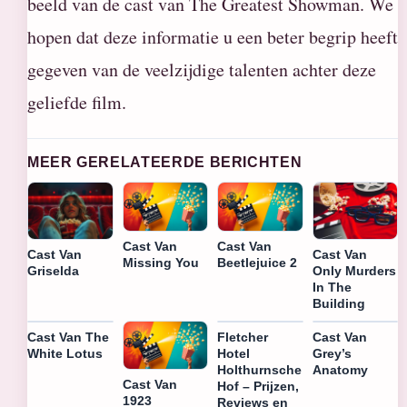
beeld van de cast van The Greatest Showman. We
hopen dat deze informatie u een beter begrip heeft
gegeven van de veelzijdige talenten achter deze
geliefde film.
MEER GERELATEERDE BERICHTEN
Cast Van
Cast Van
Cast Van
Cast Van
Missing You
Beetlejuice 2
Griselda
Only Murders
In The
Building
Cast Van The
Fletcher
Cast Van
White Lotus
Hotel
Grey’s
Holthurnsche
Anatomy
Cast Van
Hof – Prijzen,
1923
Reviews en