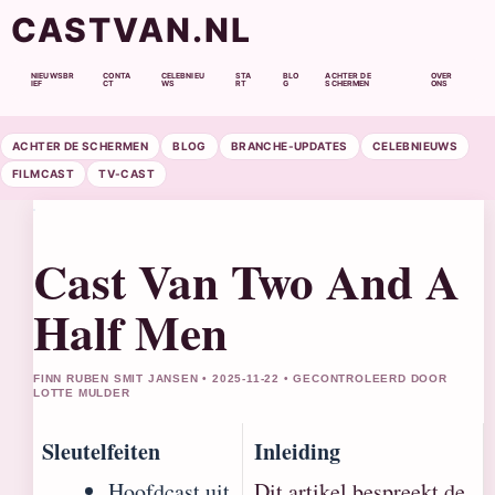
CASTVAN.NL
NIEUWSBR
CONTA
CELEBNIEU
STA
BLO
ACHTER DE
OVER
IEF
CT
WS
RT
G
SCHERMEN
ONS
ACHTER DE SCHERMEN
BLOG
BRANCHE-UPDATES
CELEBNIEUWS
FILMCAST
TV-CAST
Cast Van Two And A
Half Men
FINN RUBEN SMIT JANSEN • 2025-11-22 • GECONTROLEERD DOOR
LOTTE MULDER
Sleutelfeiten
Inleiding
Hoofdcast uit
Dit artikel bespreekt de