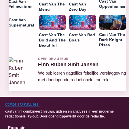
Cast Van
Cast Van
Cast Van The
Cast Van
Oppenheimer
Yellowstone
Menu
Zero Day
Cast Van
Supernatural
Cast Van The
Cast Van The
Cast Van Bad
Dark Knight
Bold And The
Boa’s
Rises
Beautiful
OVER DE AUTEUR
Finn Ruben Smit Jansen
We publiceren dagelijks feitelijke verslaggeving
met doorlopende redactionele controle.
CASTVAN.NL
castvan.nl combineert nieuws, gidsen en analyses in een moderne
redactionele lay-out. Doorlopend bijgewerkt door de redactie.
Populair