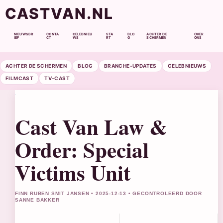
CASTVAN.NL
NIEUWSBR
CONTA
CELEBNIEU
STA
BLO
ACHTER DE
OVER
IEF
CT
WS
RT
G
SCHERMEN
ONS
ACHTER DE SCHERMEN
BLOG
BRANCHE-UPDATES
CELEBNIEUWS
FILMCAST
TV-CAST
Cast Van Law &
Order: Special
Victims Unit
FINN RUBEN SMIT JANSEN • 2025-12-13 • GECONTROLEERD DOOR
SANNE BAKKER