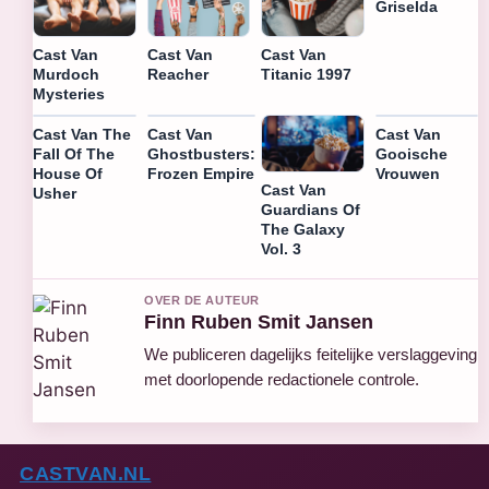
Griselda
Cast Van
Cast Van
Cast Van
Murdoch
Reacher
Titanic 1997
Mysteries
Cast Van The
Cast Van
Cast Van
Fall Of The
Ghostbusters:
Gooische
House Of
Frozen Empire
Vrouwen
Cast Van
Usher
Guardians Of
The Galaxy
Vol. 3
OVER DE AUTEUR
Finn Ruben Smit Jansen
We publiceren dagelijks feitelijke verslaggeving
met doorlopende redactionele controle.
CASTVAN.NL