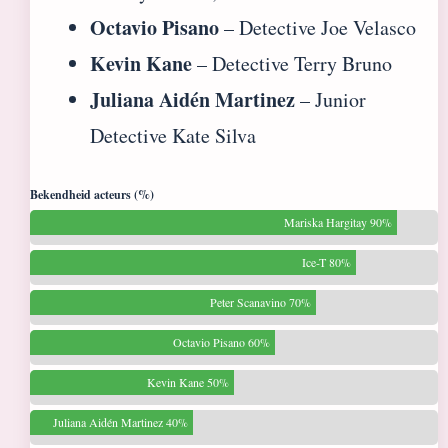
Octavio Pisano
– Detective Joe Velasco
Kevin Kane
– Detective Terry Bruno
Juliana Aidén Martinez
– Junior
Detective Kate Silva
Bekendheid acteurs (%)
Mariska Hargitay 90%
Ice-T 80%
Peter Scanavino 70%
Octavio Pisano 60%
Kevin Kane 50%
Juliana Aidén Martinez 40%