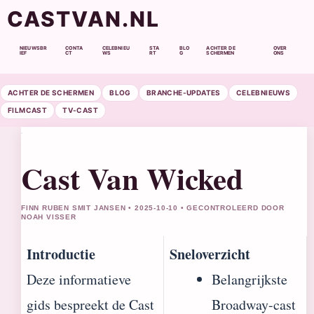
CASTVAN.NL
NIEUWSBR
CONTA
CELEBNIEU
STA
BLO
ACHTER DE
OVER
IEF
CT
WS
RT
G
SCHERMEN
ONS
ACHTER DE SCHERMEN
BLOG
BRANCHE-UPDATES
CELEBNIEUWS
FILMCAST
TV-CAST
Cast Van Wicked
FINN RUBEN SMIT JANSEN • 2025-10-10 • GECONTROLEERD DOOR
NOAH VISSER
Introductie
Sneloverzicht
Deze informatieve
Belangrijkste
gids bespreekt de Cast
Broadway-cast