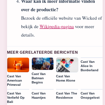
Waar kan ik meer informatie vinden
over de productie?
Bezoek de officiële website van Wicked of
bekijk de
Wikipedia-pagina
voor meer
details.
MEER GERELATEERDE BERICHTEN
Cast Van
Alice In
Borderland
Cast Van
Cast Van
Cast Van
Batman
American
Home Alone
Begins
Primeval
Cast Van
Cast Van
Cast Van The
Cast Van
Verliefd Op
Haantjes
Residence
Onopgelost
Bali