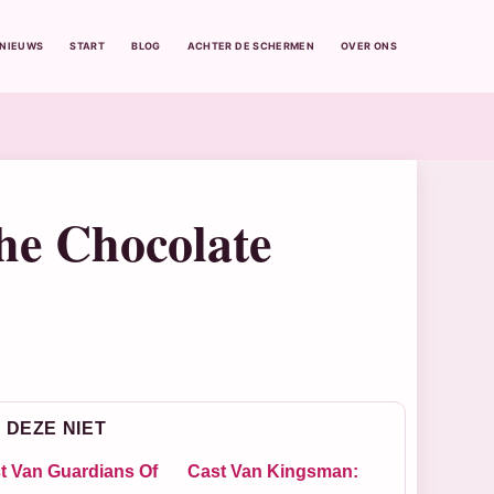
BNIEUWS
START
BLOG
ACHTER DE SCHERMEN
OVER ONS
he Chocolate
 DEZE NIET
t Van Guardians Of
Cast Van Kingsman: