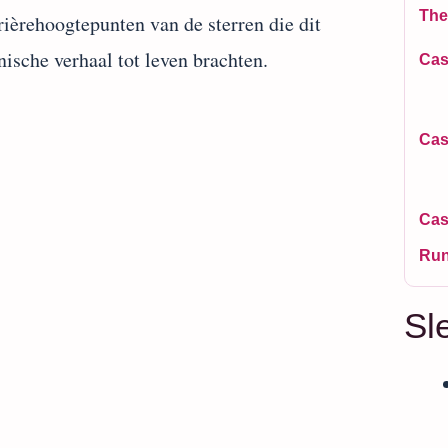
The
rièrehoogtepunten van de sterren die dit
nische verhaal tot leven brachten.
Cas
Cas
Cas
Run
Sl