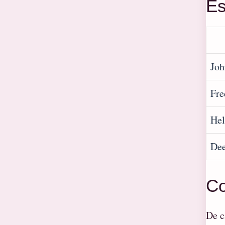
Es
Joh
Fre
Hel
De
Co
De c