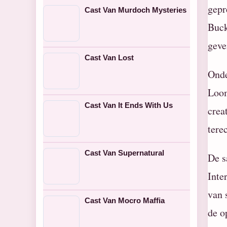
gepr
Cast Van Murdoch Mysteries
Buck
geve
Cast Van Lost
Onde
Loom
Cast Van It Ends With Us
crea
tere
Cast Van Supernatural
De s
Inte
van 
Cast Van Mocro Maffia
de o