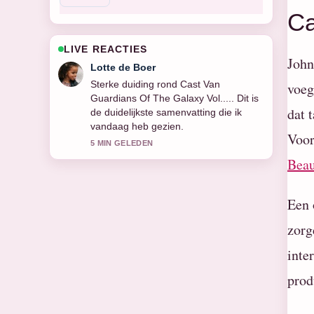
Ca
LIVE REACTIES
John
Ruben Bos
Volg Cast Van 1923 nauwlettend –
voeg
waardeer de rustige en evenwichtige
dat 
toon.
7 MIN GELEDEN
Voor
Beau
Een 
zorg
inte
prod