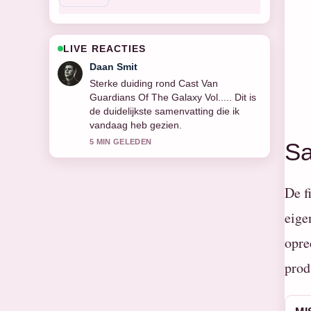
LIVE REACTIES
Milan Visser
Volg Cast Van 1923 nauwlettend –
waardeer de rustige en evenwichtige
toon.
7 MIN GELEDEN
Sa
De f
eige
opre
prod