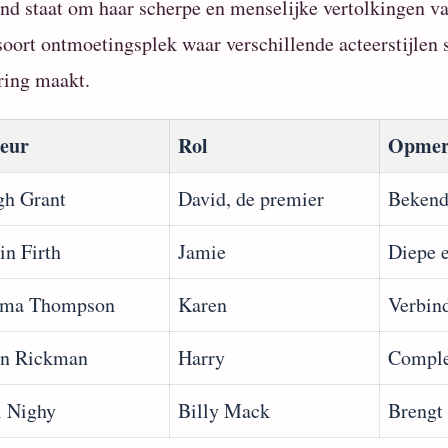
nd staat om haar scherpe en menselijke vertolkingen va
soort ontmoetingsplek waar verschillende acteerstijlen
ring maakt.
eur
Rol
Opmer
h Grant
David, de premier
Bekend
in Firth
Jamie
Diepe e
ma Thompson
Karen
Verbind
an Rickman
Harry
Comple
l Nighy
Billy Mack
Brengt 