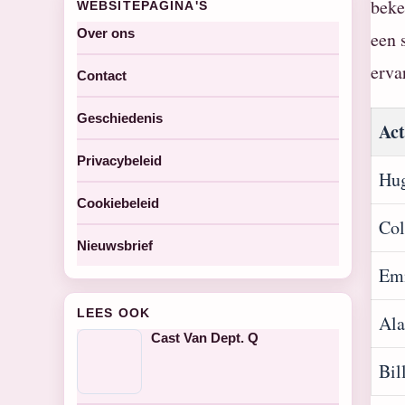
beke
WEBSITEPAGINA'S
Over ons
een 
erva
Contact
Geschiedenis
Act
Privacybeleid
Hug
Cookiebeleid
Col
Nieuwsbrief
Em
LEES OOK
Al
Cast Van Dept. Q
Bil