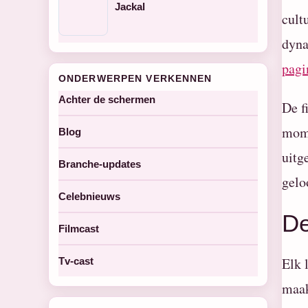
Jackal
cult
dyna
pagi
ONDERWERPEN VERKENNEN
Achter de schermen
De f
mome
Blog
uitg
Branche-updates
gelo
Celebnieuws
De
Filmcast
Elk 
Tv-cast
maak