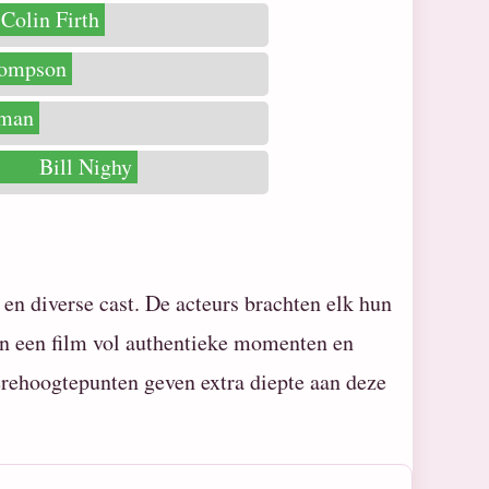
Colin Firth
ompson
kman
Bill Nighy
e en diverse cast. De acteurs brachten elk hun
 in een film vol authentieke momenten en
èrehoogtepunten geven extra diepte aan deze