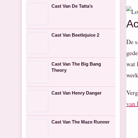
Cast Van De Tatta’s
Ac
Cast Van Beetlejuice 2
De s
gede
wat 
Cast Van The Big Bang
Theory
werk
Verg
Cast Van Henry Danger
van 
Cast Van The Maze Runner