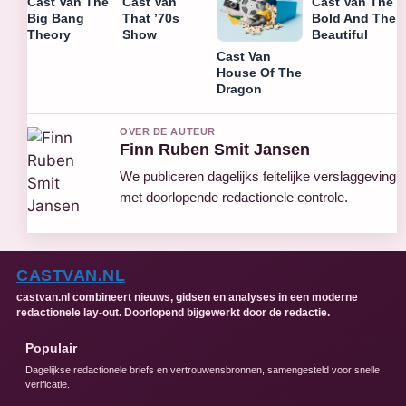
Cast Van The
Cast Van
Cast Van The
Big Bang
That ’70s
Bold And The
Theory
Show
Beautiful
Cast Van
House Of The
Dragon
OVER DE AUTEUR
Finn Ruben Smit Jansen
We publiceren dagelijks feitelijke verslaggeving
met doorlopende redactionele controle.
CASTVAN.NL
castvan.nl combineert nieuws, gidsen en analyses in een moderne
redactionele lay-out. Doorlopend bijgewerkt door de redactie.
Populair
Dagelijkse redactionele briefs en vertrouwensbronnen, samengesteld voor snelle
verificatie.