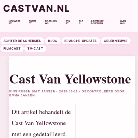
CASTVAN.NL
NIEUWSBR
CONTA
CELEBNIEU
STA
BLO
ACHTER DE
OVER
IEF
CT
WS
RT
G
SCHERMEN
ONS
ACHTER DE SCHERMEN
BLOG
BRANCHE-UPDATES
CELEBNIEUWS
FILMCAST
TV-CAST
Cast Van Yellowstone
FINN RUBEN SMIT JANSEN • 2025-09-11 • GECONTROLEERD DOOR
EMMA JANSEN
Dit artikel behandelt de
Cast Van Yellowstone
met een gedetailleerd