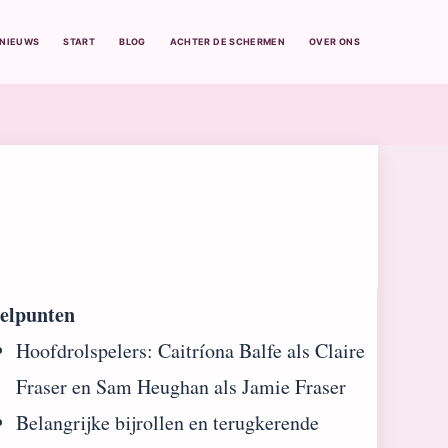
BNIEUWS
START
BLOG
ACHTER DE SCHERMEN
OVER ONS
telpunten
Hoofdrolspelers: Caitríona Balfe als Claire
Fraser en Sam Heughan als Jamie Fraser
Belangrijke bijrollen en terugkerende