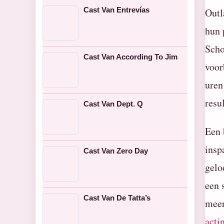
Cast Van Entrevías
Outl
hun 
Scho
Cast Van According To Jim
voor
uren
resu
Cast Van Dept. Q
Een 
insp
Cast Van Zero Day
gelo
een 
Cast Van De Tatta’s
meer
acti