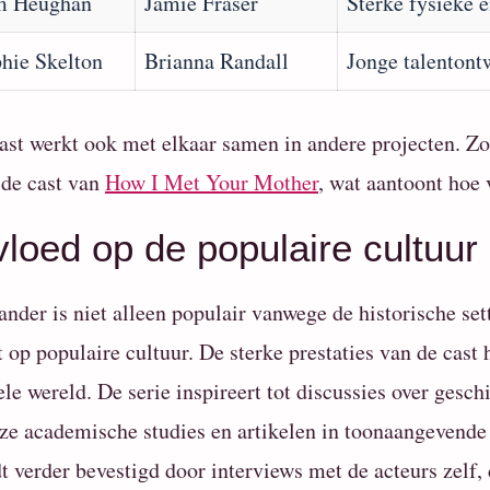
m Heughan
Jamie Fraser
Sterke fysieke e
hie Skelton
Brianna Randall
Jonge talentont
ast werkt ook met elkaar samen in andere projecten. Zo 
 de cast van
How I Met Your Mother
, wat aantoont hoe 
vloed op de populaire cultuur
ander is niet alleen populair vanwege de historische se
t op populaire cultuur. De sterke prestaties van de cast
ele wereld. De serie inspireert tot discussies over geschi
oze academische studies en artikelen in toonaangevende 
t verder bevestigd door interviews met de acteurs zelf,