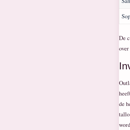
Sa
Sop
De c
over
In
Outl
heef
de h
tall
word