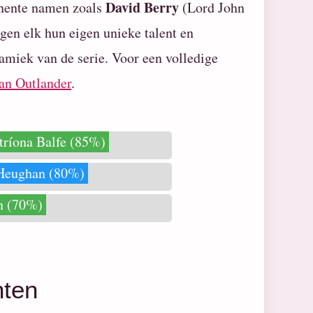
David Berry
inente namen zoals
(Lord John
gen elk hun eigen unieke talent en
namiek van de serie. Voor een volledige
an Outlander
.
tríona Balfe (85%)
Heughan (80%)
n (70%)
hten