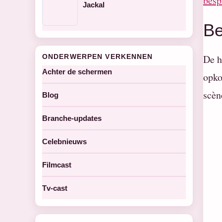
besp
Jackal
Be
ONDERWERPEN VERKENNEN
De h
Achter de schermen
opko
scèn
Blog
Branche-updates
Celebnieuws
Filmcast
Tv-cast