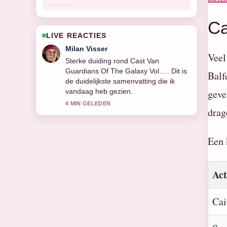
Ca
LIVE REACTIES
Nina Meijer
Veel
Volg Cast Van 1923 nauwlettend –
waardeer de rustige en evenwichtige
Balf
toon.
geve
6 MIN GELEDEN
drag
Een 
Act
Cai