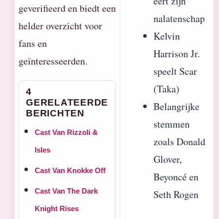
eert zijn
geverifieerd en biedt een
nalatenschap
helder overzicht voor
Kelvin
fans en
Harrison Jr.
geïnteresseerden.
speelt Scar
(Taka)
4
GERELATEERDE
Belangrijke
BERICHTEN
stemmen
Cast Van Rizzoli &
zoals Donald
Isles
Glover,
Cast Van Knokke Off
Beyoncé en
Cast Van The Dark
Seth Rogen
Knight Rises