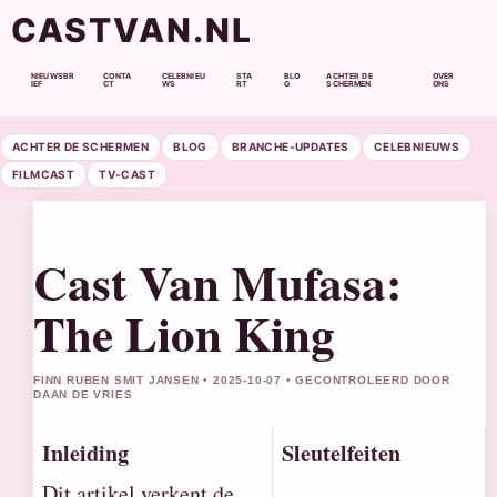
CASTVAN.NL
NIEUWSBR
CONTA
CELEBNIEU
STA
BLO
ACHTER DE
OVER
IEF
CT
WS
RT
G
SCHERMEN
ONS
ACHTER DE SCHERMEN
BLOG
BRANCHE-UPDATES
CELEBNIEUWS
FILMCAST
TV-CAST
Cast Van Mufasa:
The Lion King
FINN RUBEN SMIT JANSEN • 2025-10-07 • GECONTROLEERD DOOR
DAAN DE VRIES
Inleiding
Sleutelfeiten
Dit artikel verkent de