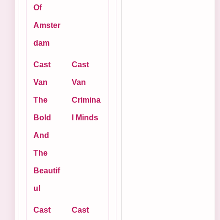
Of
Amster
dam
Cast
Cast
Van
Van
The
Crimina
Bold
l Minds
And
The
Beautif
ul
Cast
Cast