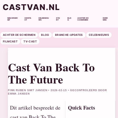
CASTVAN.NL
NIEUWSBR
CONTA
CELEBNIEU
STA
BLO
ACHTER DE
OVER
IEF
CT
WS
RT
G
SCHERMEN
ONS
ACHTER DE SCHERMEN
BLOG
BRANCHE-UPDATES
CELEBNIEUWS
FILMCAST
TV-CAST
Cast Van Back To
The Future
FINN RUBEN SMIT JANSEN • 2026-02-15 • GECONTROLEERD DOOR
EMMA JANSEN
Quick Facts
Dit artikel bespreekt de
cast van Back To The