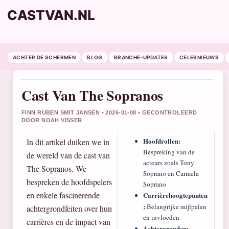
CASTVAN.NL
ACHTER DE SCHERMEN
BLOG
BRANCHE-UPDATES
CELEBNIEUWS
Cast Van The Sopranos
FINN RUBEN SMIT JANSEN • 2026-01-08 • GECONTROLEERD
DOOR NOAH VISSER
Hoofdrollen:
In dit artikel duiken we in
Bespreking van de
de wereld van de cast van
acteurs zoals Tony
The Sopranos. We
Soprano en Carmela
bespreken de hoofdspelers
Soprano
en enkele fascinerende
Carrièrehoogtepunten
:
Belangrijke mijlpalen
achtergrondfeiten over hun
en invloeden
carrières en de impact van
Achtergronden: