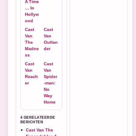
A Time
… In
Hollyw
ood
Cast
Cast
Van
Van
The
Outlan
Madne
der
ss
Cast
Cast
Van
Van
Reach
Spider
er
-man:
No
Way
Home
4 GERELATEERDE
BERICHTEN
Cast Van The