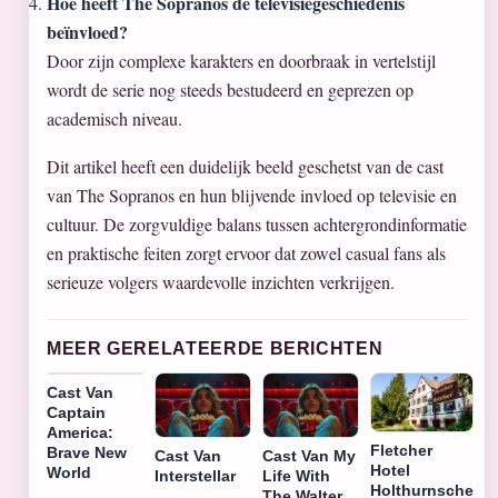
Hoe heeft The Sopranos de televisiegeschiedenis
beïnvloed?
Door zijn complexe karakters en doorbraak in vertelstijl
wordt de serie nog steeds bestudeerd en geprezen op
academisch niveau.
Dit artikel heeft een duidelijk beeld geschetst van de cast
van The Sopranos en hun blijvende invloed op televisie en
cultuur. De zorgvuldige balans tussen achtergrondinformatie
en praktische feiten zorgt ervoor dat zowel casual fans als
serieuze volgers waardevolle inzichten verkrijgen.
MEER GERELATEERDE BERICHTEN
Cast Van
Captain
America:
Fletcher
Brave New
Cast Van
Cast Van My
Hotel
World
Interstellar
Life With
Holthurnsche
The Walter