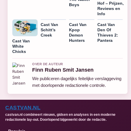
Hof – Prijzen,
Boys
Reviews en
Info
Cast Van
Cast Van
Cast Van
Schitt’s
Kpop
Den Of
Creek
Demon
Thieves 2:
Hunters
Pantera
Cast Van
White
Chicks
OVER DE AUTEUR
Finn Ruben Smit Jansen
We publiceren dagelijks feitelijke verslaggeving
met doorlopende redactionele controle.
CASTVAN.NL
castvan.nl combineert nieuws, gidsen en analyses in een moderne
redactionele lay-out. Doorlopend bijgewerkt door de redactie.